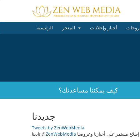
روحات
أخبار وإعلانات
المتجر
الرئيسية
كيف يمكننا مساعدتك؟
جديدنا
Tweets by ZenWebMedia
 إطلاع مستمر على أخبارنا وعروضنا
ZenWebMedia
تابعنا @