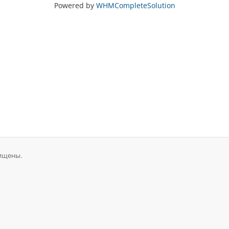
Powered by
WHMCompleteSolution
щищены.