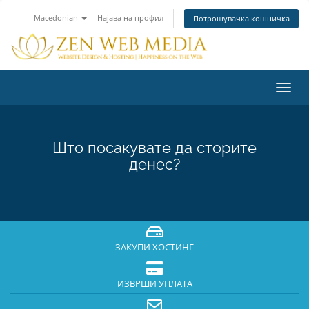
Macedonian
Најава на профил
Потрошувачка кошничка
Вклу
ја
нави
Што посакувате да сторите
денес?
ЗАКУПИ ХОСТИНГ
ИЗВРШИ УПЛАТА