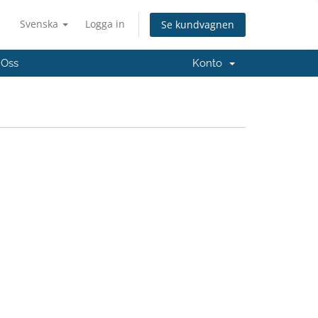
Svenska
Logga in
Se kundvagnen
 Oss
Konto