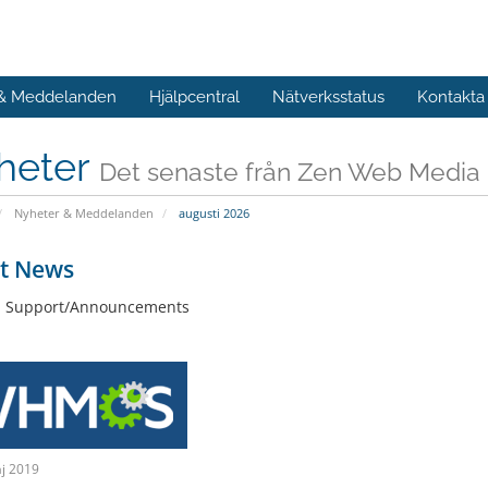
 & Meddelanden
Hjälpcentral
Nätverksstatus
Kontakta
heter
Det senaste från Zen Web Media
Nyheter & Meddelanden
augusti 2026
st News
: Support/Announcements
j 2019