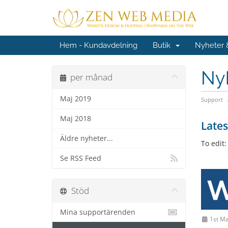
Hem - Kundavdelning
Butik
Nyheter
Ny
per månad
Maj 2019
Support
Maj 2018
Late
Äldre nyheter...
To edit
Se RSS Feed
Stöd
Mina supportärenden
1st Ma