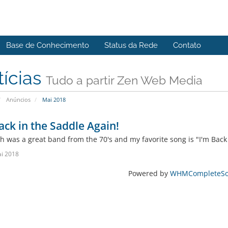
Base de Conhecimento
Status da Rede
Contato
tícias
Tudo a partir Zen Web Media
Anúncios
Mai 2018
ack in the Saddle Again!
h was a great band from the 70's and my favorite song is "I'm Back
i 2018
Powered by
WHMCompleteSol