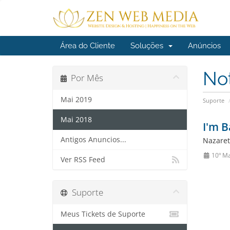
Área do Cliente
Soluções
Anúncios
No
Por Mês
Mai 2019
Suporte
Mai 2018
I'm B
Antigos Anuncios...
Nazaret
10º Ma
Ver RSS Feed
Suporte
Meus Tickets de Suporte