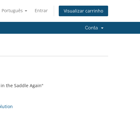
Português
Entrar
Visualizar carrinho
Conta
 in the Saddle Again"
ution