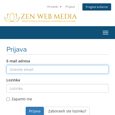
Hrvatski
Prijava
Pregled košarice
Preba
navig
Prijava
E-mail adresa
Lozinka
Zapamti me
Zaboravili ste lozinku?